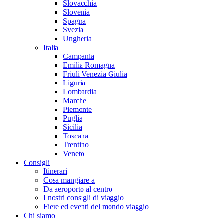
Slovacchia
Slovenia
Spagna
Svezia
Ungheria
Italia
Campania
Emilia Romagna
Friuli Venezia Giulia
Liguria
Lombardia
Marche
Piemonte
Puglia
Sicilia
Toscana
Trentino
Veneto
Consigli
Itinerari
Cosa mangiare a
Da aeroporto al centro
I nostri consigli di viaggio
Fiere ed eventi del mondo viaggio
Chi siamo