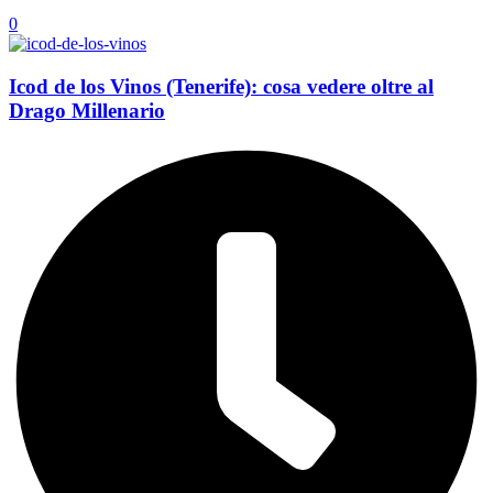
0
Icod de los Vinos (Tenerife): cosa vedere oltre al
Drago Millenario