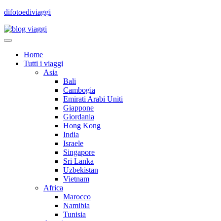
difotoediviaggi
Home
Tutti i viaggi
Asia
Bali
Cambogia
Emirati Arabi Uniti
Giappone
Giordania
Hong Kong
India
Israele
Singapore
Sri Lanka
Uzbekistan
Vietnam
Africa
Marocco
Namibia
Tunisia