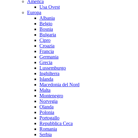
America
Usa Ovest
Europa
Albania
Belgio
Bosnia
Bulgaria
Cipro
Croazia
Francia
Germania
Grecia
Lussemburgo
Inghilterra
Islanda
Macedonia del Nord
Malta
Montenegro
Norvegia
Olanda
Polonia
Portogallo
Repubblica Ceca
Romania
Serbia