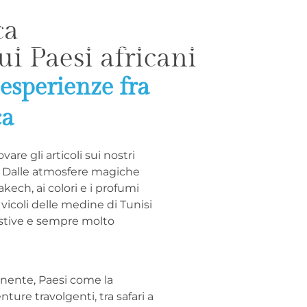
ca
E
TUTTI I VIAGGI
CONSIGLI
CHI SIA
sui Paesi africani
 esperienze fra
ca
are gli articoli sui nostri
o. Dalle atmosfere magiche
kech, ai colori e i profumi
vicoli delle medine di Tunisi
estive e sempre molto
inente, Paesi come la
ture travolgenti, tra safari a