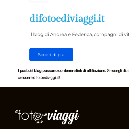
difotoediviaggi.it
Il blog di Andrea e Federica, compagni di vit
Scopri di più
I post del blog possono contenere link di affiliazione.
Se scegli di 
crescere difotoediviggi.it!