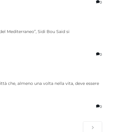
0
del Mediterraneo”, Sidi Bou Said si
0
ttà che, almeno una volta nella vita, deve essere
0