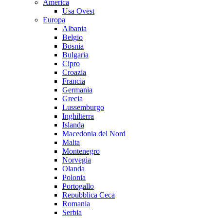
America
Usa Ovest
Europa
Albania
Belgio
Bosnia
Bulgaria
Cipro
Croazia
Francia
Germania
Grecia
Lussemburgo
Inghilterra
Islanda
Macedonia del Nord
Malta
Montenegro
Norvegia
Olanda
Polonia
Portogallo
Repubblica Ceca
Romania
Serbia