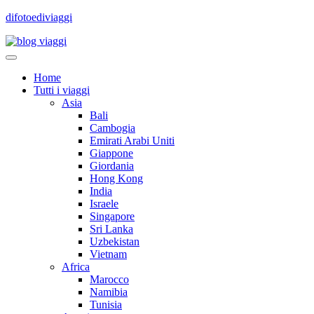
difotoediviaggi
Home
Tutti i viaggi
Asia
Bali
Cambogia
Emirati Arabi Uniti
Giappone
Giordania
Hong Kong
India
Israele
Singapore
Sri Lanka
Uzbekistan
Vietnam
Africa
Marocco
Namibia
Tunisia