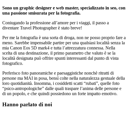
Sono un graphic designer e web master, specializzato in seo, con
una passione smisurata per la fotografia.
Coniugando la professione all’amore per i viaggi, il passo a
diventare Travel Photographer è stato breve!
Per me la fotografia è una sorta di droga, non ne posso proprio fare a
meno. Sarebbe impensabile partire per una qualsiasi località senza la
mia Canon Eos 5D mark4 e tutta l’attrezzatura connessa. Nella
scelta di una destinazione, il primo parametro che valuto è se la
località designata può offrire spunti interessanti dal punto di vista
fotografico.
Preferisco foto panoramiche e paesaggistiche nonchè ritratti di
persone ma MAI in posa, bensì colte nella naturalezza gestuale della
loro quotidianità. Insomma, i cosiddetti scatti “rubati”, quelle foto
“psico-antropologiche” dalle quali traspare l’anima delle persone e
di un popolo, e che quindi possiedono un forte impatto emotivo.
Hanno parlato di noi​