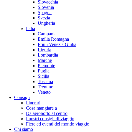
Slovacchia
Slovenia
Spagna
Svezia
Ungheria
Italia
Campania
Emilia Romagna
Friuli Venezia Giulia
Liguria
Lombardia
Marche
Piemonte
Puglia
Sicilia
Toscana
Trentino
Veneto
Consigli
Itinerari
Cosa mangiare a
Da aeroporto al centro
I nostri consigli di viaggio
Fiere ed eventi del mondo viaggio
Chi siamo