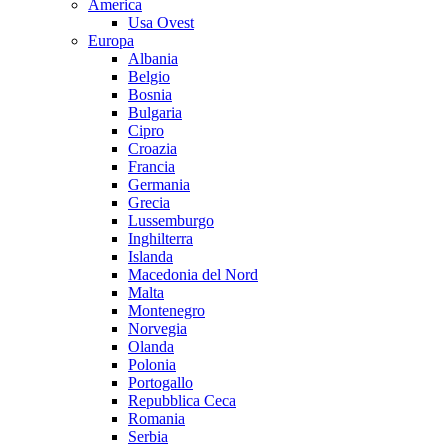
America
Usa Ovest
Europa
Albania
Belgio
Bosnia
Bulgaria
Cipro
Croazia
Francia
Germania
Grecia
Lussemburgo
Inghilterra
Islanda
Macedonia del Nord
Malta
Montenegro
Norvegia
Olanda
Polonia
Portogallo
Repubblica Ceca
Romania
Serbia