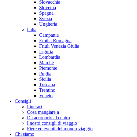
Slovacchia
Slovenia
Spagna
Svezia
Ungheria
Italia
Campania
Emilia Romagna
Friuli Venezia Giulia
Liguria
Lombardia
Marche
Piemonte
Puglia
Sicilia
Toscana
Trentino
Veneto
Consigli
Itinerari
Cosa mangiare a
Da aeroporto al centro
I nostri consigli di viaggio
Fiere ed eventi del mondo viaggio
Chi siamo