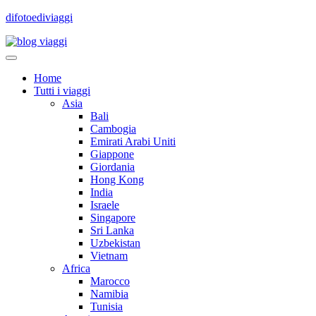
difotoediviaggi
Home
Tutti i viaggi
Asia
Bali
Cambogia
Emirati Arabi Uniti
Giappone
Giordania
Hong Kong
India
Israele
Singapore
Sri Lanka
Uzbekistan
Vietnam
Africa
Marocco
Namibia
Tunisia