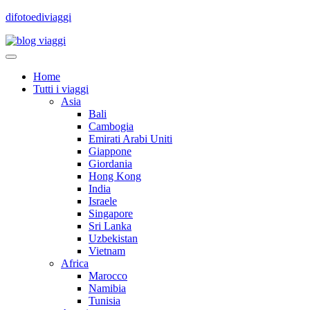
difotoediviaggi
Home
Tutti i viaggi
Asia
Bali
Cambogia
Emirati Arabi Uniti
Giappone
Giordania
Hong Kong
India
Israele
Singapore
Sri Lanka
Uzbekistan
Vietnam
Africa
Marocco
Namibia
Tunisia