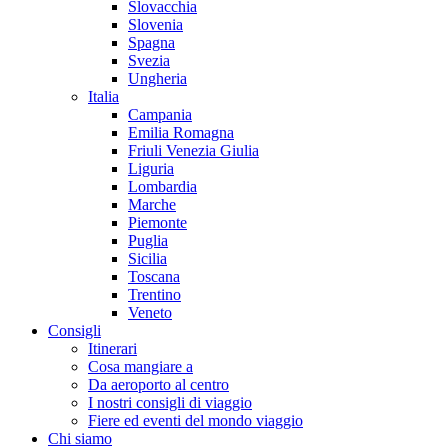
Slovacchia
Slovenia
Spagna
Svezia
Ungheria
Italia
Campania
Emilia Romagna
Friuli Venezia Giulia
Liguria
Lombardia
Marche
Piemonte
Puglia
Sicilia
Toscana
Trentino
Veneto
Consigli
Itinerari
Cosa mangiare a
Da aeroporto al centro
I nostri consigli di viaggio
Fiere ed eventi del mondo viaggio
Chi siamo