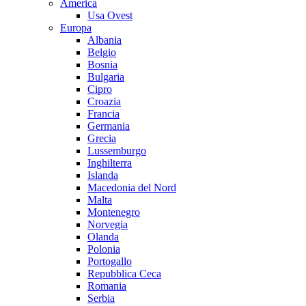
America
Usa Ovest
Europa
Albania
Belgio
Bosnia
Bulgaria
Cipro
Croazia
Francia
Germania
Grecia
Lussemburgo
Inghilterra
Islanda
Macedonia del Nord
Malta
Montenegro
Norvegia
Olanda
Polonia
Portogallo
Repubblica Ceca
Romania
Serbia