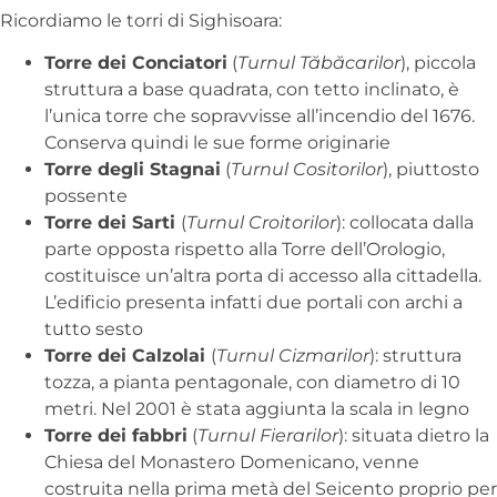
Ricordiamo le torri di Sighisoara:
Torre dei Conciatori
(
Turnul Tăbăcarilor
), piccola
struttura a base quadrata, con tetto inclinato, è
l’unica torre che sopravvisse all’incendio del 1676.
Conserva quindi le sue forme originarie
Torre degli Stagnai
(
Turnul Cositorilor
), piuttosto
possente
Torre dei Sarti
(
Turnul Croitorilor
): collocata dalla
parte opposta rispetto alla Torre dell’Orologio,
costituisce un’altra porta di accesso alla cittadella.
L’edificio presenta infatti due portali con archi a
tutto sesto
Torre dei Calzolai
(
Turnul Cizmarilor
): struttura
tozza, a pianta pentagonale, con diametro di 10
metri. Nel 2001 è stata aggiunta la scala in legno
Torre dei fabbri
(
Turnul Fierarilor
): situata dietro la
Chiesa del Monastero Domenicano, venne
costruita nella prima metà del Seicento proprio per