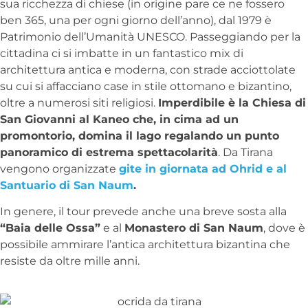
sua ricchezza di chiese (in origine pare ce ne fossero
ben 365, una per ogni giorno dell’anno), dal 1979 è
Patrimonio dell’Umanità UNESCO. Passeggiando per la
cittadina ci si imbatte in un fantastico mix di
architettura antica e moderna, con strade acciottolate
su cui si affacciano case in stile ottomano e bizantino,
oltre a numerosi siti religiosi.
Imperdibile è la Chiesa di
San Giovanni al Kaneo che, in cima ad un
promontorio, domina il lago regalando un punto
panoramico di estrema spettacolarità
. Da Tirana
vengono organizzate
gite in giornata ad Ohrid e al
Santuario di San Naum
.
In genere, il tour prevede anche una breve sosta alla
“Baia delle Ossa”
e al
Monastero di San Naum
, dove è
possibile ammirare l’antica architettura bizantina che
resiste da oltre mille anni.