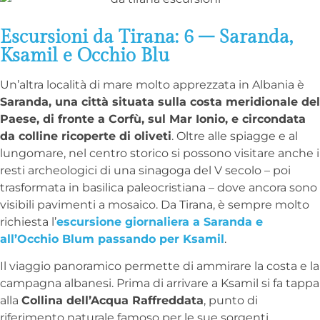
Escursioni da Tirana: 6 – Saranda,
Ksamil e Occhio Blu
Un’altra località di mare molto apprezzata in Albania è
Saranda, una città situata sulla costa meridionale del
Paese, di fronte a Corfù, sul Mar Ionio, e circondata
da colline ricoperte di oliveti
. Oltre alle spiagge e al
lungomare, nel centro storico si possono visitare anche i
resti archeologici di una sinagoga del V secolo – poi
trasformata in basilica paleocristiana – dove ancora sono
visibili pavimenti a mosaico. Da Tirana, è sempre molto
richiesta l’
escursione giornaliera a Saranda e
all’Occhio Blum passando per Ksamil
.
Il viaggio panoramico permette di ammirare la costa e la
campagna albanesi. Prima di arrivare a Ksamil si fa tappa
alla
Collina dell’Acqua Raffreddata
, punto di
riferimento naturale famoso per le sue sorgenti