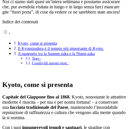
Noi ci siamo stati quasi un’intera settimana e possiamo assicurare
che, pur avendola visitata in lungo e in largo senza farci mancare
gite “fuori porta”, di cose da vedere ce ne sarebbero state ancora!
Indice dei contenuti
Kyoto, come si presenta
Il Kyomizudera è il tempio più importante di Kyoto.
A passeggio tra la Sannen-zaka e la Ninen-zaka
Tags :
Condividi questo post :
Kyoto, come si presenta
Capitale del Giappone fino al 1868
, Kyoto, nonostante le attrattive
moderne è riuscita – per sua e per nostra fortuna! – a conservare
una
facciata tradizionale del Paese
, mantenendo l’inossidabile
reputazione di raffinatezza e cultura che vengono alla mente quando
la si nomina.
Con i suoi
innumerevoli templi e santuari
, le stradine con