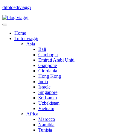
difotoediviaggi
Home
Tutti i viaggi
Asia
Bali
Cambogia
Emirati Arabi Uniti
Giappone
Giordania
Hong Kong
India
Israele
Singapore
Sri Lanka
Uzbekistan
Vietnam
Africa
Marocco
Namibia
Tunisia