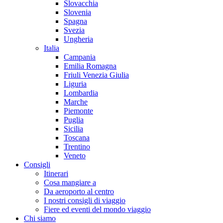
Slovacchia
Slovenia
Spagna
Svezia
Ungheria
Italia
Campania
Emilia Romagna
Friuli Venezia Giulia
Liguria
Lombardia
Marche
Piemonte
Puglia
Sicilia
Toscana
Trentino
Veneto
Consigli
Itinerari
Cosa mangiare a
Da aeroporto al centro
I nostri consigli di viaggio
Fiere ed eventi del mondo viaggio
Chi siamo