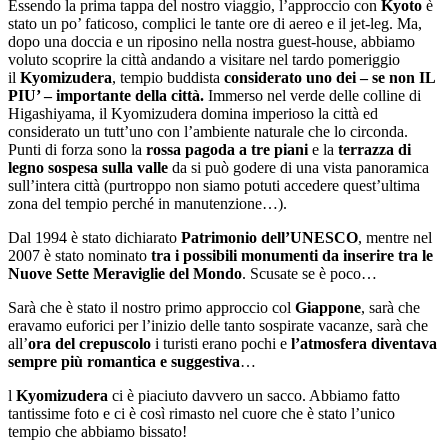
Essendo la prima tappa del nostro viaggio, l’approccio con
Kyoto
è
stato un po’ faticoso, complici le tante ore di aereo e il jet-leg. Ma,
dopo una doccia e un riposino nella nostra guest-house, abbiamo
voluto scoprire la città andando a visitare nel tardo pomeriggio
il
Kyomizudera
, tempio buddista
considerato uno dei – se non IL
PIU’ – importante della città.
Immerso nel verde delle colline di
Higashiyama, il Kyomizudera domina imperioso la città ed
considerato un tutt’uno con l’ambiente naturale che lo circonda.
Punti di forza sono la
rossa pagoda a tre piani
e la
terrazza di
legno sospesa sulla valle
da si può godere di una vista panoramica
sull’intera città (purtroppo non siamo potuti accedere quest’ultima
zona del tempio perché in manutenzione…).
Dal 1994 è stato dichiarato
Patrimonio dell’UNESCO
, mentre nel
2007 è stato nominato
tra i possibili monumenti da inserire tra le
Nuove Sette Meraviglie del Mondo
. Scusate se è poco…
Sarà che è stato il nostro primo approccio col
Giappone
, sarà che
eravamo euforici per l’inizio delle tanto sospirate vacanze, sarà che
all’
ora del crepuscolo
i turisti erano pochi e
l’atmosfera diventava
sempre più romantica e suggestiva
…
l
Kyomizudera
ci è piaciuto davvero un sacco. Abbiamo fatto
tantissime foto e ci è così rimasto nel cuore che è stato l’unico
tempio che abbiamo bissato!