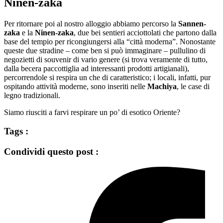
Ninen-zaka
Per ritornare poi al nostro alloggio abbiamo percorso la
Sannen-
zaka
e la
Ninen-zaka
, due bei sentieri acciottolati che partono dalla
base del tempio per ricongiungersi alla “città moderna”. Nonostante
queste due stradine – come ben si può immaginare – pullulino di
negozietti di souvenir di vario genere (si trova veramente di tutto,
dalla becera paccottiglia ad interessanti prodotti artigianali),
percorrendole si respira un che di caratteristico; i locali, infatti, pur
ospitando attività moderne, sono inseriti nelle
Machiya
, le case di
legno tradizionali.
Siamo riusciti a farvi respirare un po’ di esotico Oriente?
Tags :
Condividi questo post :