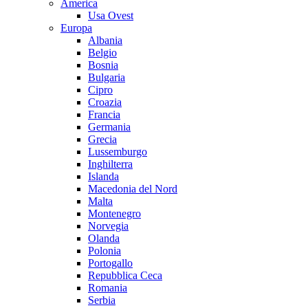
America
Usa Ovest
Europa
Albania
Belgio
Bosnia
Bulgaria
Cipro
Croazia
Francia
Germania
Grecia
Lussemburgo
Inghilterra
Islanda
Macedonia del Nord
Malta
Montenegro
Norvegia
Olanda
Polonia
Portogallo
Repubblica Ceca
Romania
Serbia