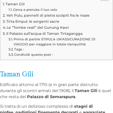
Taman Gili
Cerca e prenota il tuo volo
Yeh Pulu, pannelli di pietra scolpiti fra le risaie
Tirta Empul: le sorgenti sacre
Le “Tombe reali” del Gunung Kawi
Il Palazzo sull’acqua di Taman Tirtagangga
Prima di partire STIPULA UN'ASSICURAZIONE DI
VIAGGIO per viaggiare in totale tranquillità
Tags :
Condividi questo post :
Taman Gili
Edificato attorno al 1710 (e in gran parte distrutto
durante gli scontri armati del 1908), il
Taman Gili
è quel
che resta del
Palazzo di Semarapura
.
Si tratta di un delizioso complesso di
stagni di
ninfee
,
padiglioni finemente decorati
e
aggraziate