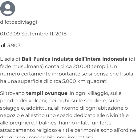
difotoediviaggi
01:09:09 Settembre 11, 2018
3.907
L’isola di
Bali
,
l’unica induista dell’intera Indonesia
(di
fede musulmana) conta circa 20.000 templi. Un
numero certamente importante se si pensa che l’isola
ha una superficie di circa 5.000 km quadrati.
Si trovano
templi ovunque
: in ogni villaggio, sulle
pendici dei vulcani, nei laghi, sulle scogliere, sulle
spiagge e, addirittura, all’interno di ogni abitazione o
negozio è allestito uno spazio dedicato alle divinità e
alle preghiere. I balinesi hanno infatti un forte
attaccamento religioso e riti e cerimonie sono all’ordine
del giorno. Impossibile non imbattersi