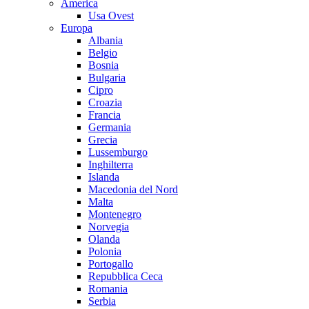
America
Usa Ovest
Europa
Albania
Belgio
Bosnia
Bulgaria
Cipro
Croazia
Francia
Germania
Grecia
Lussemburgo
Inghilterra
Islanda
Macedonia del Nord
Malta
Montenegro
Norvegia
Olanda
Polonia
Portogallo
Repubblica Ceca
Romania
Serbia