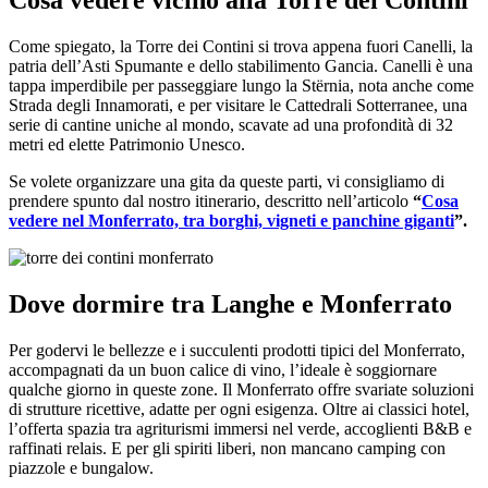
Cosa vedere vicino alla Torre dei Contini
Come spiegato, la Torre dei Contini si trova appena fuori Canelli, la
patria dell’Asti Spumante e dello stabilimento Gancia. Canelli è una
tappa imperdibile per passeggiare lungo la Stërnia, nota anche come
Strada degli Innamorati, e per visitare le Cattedrali Sotterranee, una
serie di cantine uniche al mondo, scavate ad una profondità di 32
metri ed elette Patrimonio Unesco.
Se volete organizzare una gita da queste parti, vi consigliamo di
prendere spunto dal nostro itinerario, descritto nell’articolo
“
Cosa
vedere nel Monferrato, tra borghi, vigneti e panchine giganti
”.
Dove dormire tra Langhe e Monferrato
Per godervi le bellezze e i succulenti prodotti tipici del Monferrato,
accompagnati da un buon calice di vino, l’ideale è soggiornare
qualche giorno in queste zone. Il Monferrato offre svariate soluzioni
di strutture ricettive, adatte per ogni esigenza. Oltre ai classici hotel,
l’offerta spazia tra agriturismi immersi nel verde, accoglienti B&B e
raffinati relais. E per gli spiriti liberi, non mancano camping con
piazzole e bungalow.