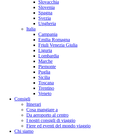
Slovacchia
Slovenia
Spagna
Svezia
Ungheria
Italia
Campania
Emilia Romagna
Friuli Venezia Giulia
Liguria
Lombardia
Marche
Piemonte
Puglia
Sicilia
Toscana
Trentino
Veneto
Consigli
Itinerari
Cosa mangiare a
Da aeroporto al centro
I nostri consigli di viaggio
Fiere ed eventi del mondo viaggio
Chi siamo