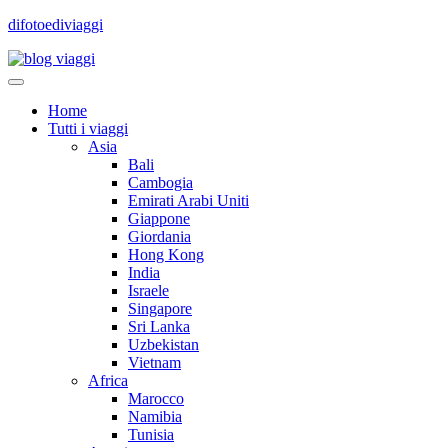
difotoediviaggi
Home
Tutti i viaggi
Asia
Bali
Cambogia
Emirati Arabi Uniti
Giappone
Giordania
Hong Kong
India
Israele
Singapore
Sri Lanka
Uzbekistan
Vietnam
Africa
Marocco
Namibia
Tunisia