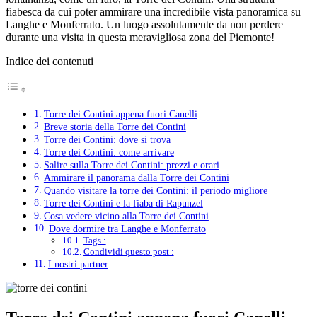
fiabesca da cui poter ammirare una incredibile vista panoramica su
Langhe e Monferrato. Un luogo assolutamente da non perdere
durante una visita in questa meravigliosa zona del Piemonte!
Indice dei contenuti
Torre dei Contini appena fuori Canelli
Breve storia della Torre dei Contini
Torre dei Contini: dove si trova
Torre dei Contini: come arrivare
Salire sulla Torre dei Contini: prezzi e orari
Ammirare il panorama dalla Torre dei Contini
Quando visitare la torre dei Contini: il periodo migliore
Torre dei Contini e la fiaba di Rapunzel
Cosa vedere vicino alla Torre dei Contini
Dove dormire tra Langhe e Monferrato
Tags :
Condividi questo post :
I nostri partner