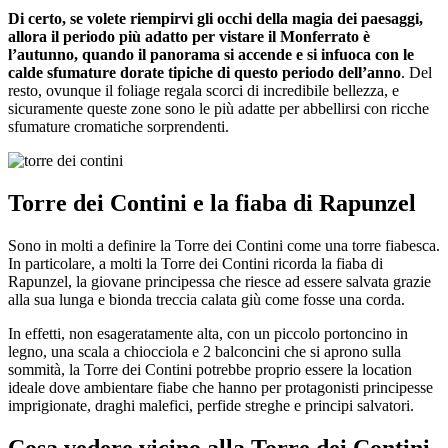
Di certo, se volete riempirvi gli occhi della magia dei paesaggi,
allora il periodo più adatto per vistare il Monferrato è
l’autunno, quando il panorama si accende e si infuoca con le
calde sfumature dorate tipiche di questo periodo dell’anno
. Del
resto, ovunque il foliage regala scorci di incredibile bellezza, e
sicuramente queste zone sono le più adatte per abbellirsi con ricche
sfumature cromatiche sorprendenti.
Torre dei Contini e la fiaba di Rapunzel
Sono in molti a definire la Torre dei Contini come una torre fiabesca.
In particolare, a molti la Torre dei Contini ricorda la fiaba di
Rapunzel, la giovane principessa che riesce ad essere salvata grazie
alla sua lunga e bionda treccia calata giù come fosse una corda.
In effetti, non esageratamente alta, con un piccolo portoncino in
legno, una scala a chiocciola e 2 balconcini che si aprono sulla
sommità, la Torre dei Contini potrebbe proprio essere la location
ideale dove ambientare fiabe che hanno per protagonisti principesse
imprigionate, draghi malefici, perfide streghe e principi salvatori.