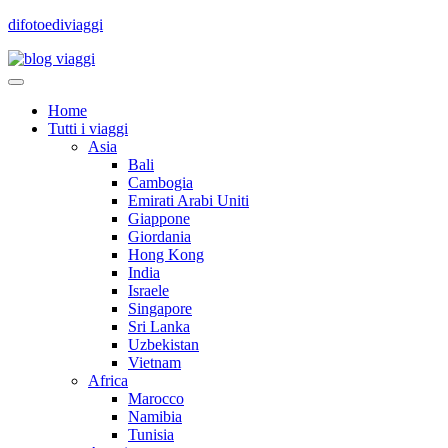
difotoediviaggi
Home
Tutti i viaggi
Asia
Bali
Cambogia
Emirati Arabi Uniti
Giappone
Giordania
Hong Kong
India
Israele
Singapore
Sri Lanka
Uzbekistan
Vietnam
Africa
Marocco
Namibia
Tunisia