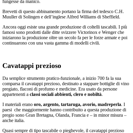
fungesse da manico.
Brevetti di questo abbinamento portano la firma del tedesco C.H.
Muuller di Solingen e dell’inglese Alfred Williams di Sheffield.
Ancora oggi esiste una grande produzione di coltelli tascabili. I più
famosi sono prodotti dalle ditte svizzere Victorinox e Wenger che
iniziarono la produzione oltre un secolo fa per le forze armate e poi
continuarono con una vasta gamma di modelli civili.
Cavatappi prezioso
Da semplice strumento pratico-funzionale, a inizio 700 fa la sua
comparsa il cavatappi prezioso, destinato a stappare bottiglie di vino
pregiato, flaconi di profumo e medicine. Era usato da persone
appartenenti a
classi sociali abbienti, clero e nobiltà
.
I materiali erano
oro, argento, tartaruga, avorio, madreperla
. I
paesi che maggiormente hanno contribuito a questa produzione di
pregio sono Gran Bretagna, Olanda, Francia e – in minor misura –
anche italia.
Quasi sempre di tipo tascabile o pieghevole, il cavatappi prezioso