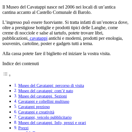
Il Museo del Cavatappi nasce nel 2006 nei locali di un’antica
cantina accanto al Castello Comunale di Barolo.
L’ingresso può essere fuorviante. Si tratta infatti di un’enoteca dove,
oltre a prestigiose bottiglie e prodotti tipici delle Langhe, come
creme di nocciole e salse al tartufo, potete trovare libri,
pubblicazioni,
cavatappi
antichi e moderni, prodotti per enologia,
souvenirs, cartoline, poster e gadgets tutti a tema.
Alla cassa potete fare il biglietto ed iniziare la vostra visita.
Indice dei contenuti
Museo del Cavatappi: percorso di visita
Museo del cavatappi: com’è nato
Museo del cavatappi. Sezioni
Cavatappi e coltellini multiuso
Cavatappi prezioso
Cavatappi e creatività
Cavatappi, veicolo pubblicitario
Museo del cavatappi. Info, prezzi e orari
Prezzi