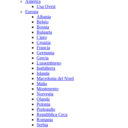
America
Usa Ovest
Europa
Albania
Belgio
Bosnia
Bulgaria
Cipro
Croazia
Francia
Germania
Grecia
Lussemburgo
Inghilterra
Islanda
Macedonia del Nord
Malta
Montenegro
Norvegia
Olanda
Polonia
Portogallo
Repubblica Ceca
Romania
Serbia