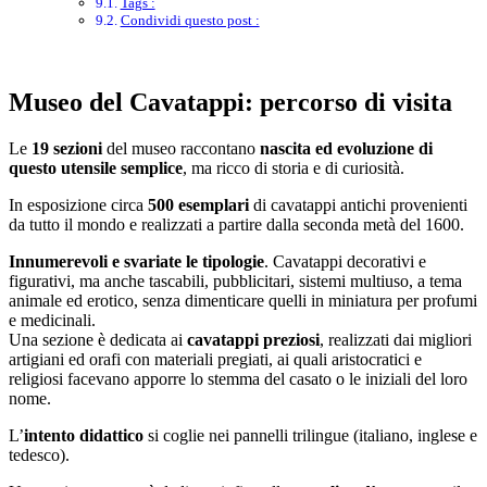
Tags :
Condividi questo post :
Museo del Cavatappi: percorso di visita
Le
19 sezioni
del museo raccontano
nascita ed evoluzione di
questo utensile semplice
, ma ricco di storia e di curiosità.
In esposizione circa
500 esemplari
di cavatappi antichi provenienti
da tutto il mondo e realizzati a partire dalla seconda metà del 1600.
Innumerevoli e svariate le tipologie
. Cavatappi decorativi e
figurativi, ma anche tascabili, pubblicitari, sistemi multiuso, a tema
animale ed erotico, senza dimenticare quelli in miniatura per profumi
e medicinali.
Una sezione è dedicata ai
cavatappi preziosi
, realizzati dai migliori
artigiani ed orafi con materiali pregiati, ai quali aristocratici e
religiosi facevano apporre lo stemma del casato o le iniziali del loro
nome.
L’
intento didattico
si coglie nei pannelli trilingue (italiano, inglese e
tedesco).