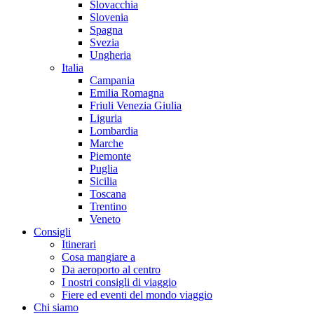
Slovacchia
Slovenia
Spagna
Svezia
Ungheria
Italia
Campania
Emilia Romagna
Friuli Venezia Giulia
Liguria
Lombardia
Marche
Piemonte
Puglia
Sicilia
Toscana
Trentino
Veneto
Consigli
Itinerari
Cosa mangiare a
Da aeroporto al centro
I nostri consigli di viaggio
Fiere ed eventi del mondo viaggio
Chi siamo