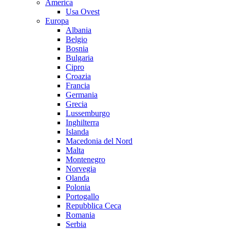
America
Usa Ovest
Europa
Albania
Belgio
Bosnia
Bulgaria
Cipro
Croazia
Francia
Germania
Grecia
Lussemburgo
Inghilterra
Islanda
Macedonia del Nord
Malta
Montenegro
Norvegia
Olanda
Polonia
Portogallo
Repubblica Ceca
Romania
Serbia