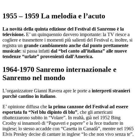
1955 – 1959 La melodia e l’acuto
La novità della quinta edizione del Festival di Sanremo è la
televisione.
E’ un quinquennio davvero importante: la TV riesce a
cogliere e trasmettere i momenti più salienti del Festival e, inoltre, si
registra un
grande cambiamento anche dal punto prettamente
musicale
: si passa infatti
dal “bel canto all’italiana” alle nuove
tendenze “urlate” provenienti dall’America.
1964-1970 Sanremo internazionale e
Sanremo nel mondo
L’organizzatore Gianni Ravera apre le porte a
interpreti stranieri
purchè cantino in italiano
.
E’ opinione diffusa che
la prima canzone del Festival ad essere
esportata fu “Nel blu dipinto di blu”
, che gli americani
ribattezzarono subito in “Volare”. In realtà, già nel 1952 Bing
Crosby si innamorò di “Papaveri e papere” e la fece tradurre in
inglese; lo stesso accadde con “Casetta in Canadà”, mentre nel 1965
Elvis Presley decise di cantare in inglese “Io che non vivo senza te”.