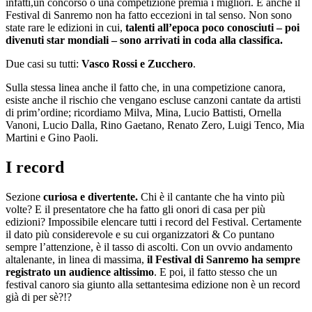
infatti,un concorso o una competizione premia i migliori. E anche il
Festival di Sanremo non ha fatto eccezioni in tal senso. Non sono
state rare le edizioni in cui,
talenti all’epoca poco conosciuti – poi
divenuti star mondiali – sono arrivati in coda alla classifica.
Due casi su tutti:
Vasco Rossi e Zucchero
.
Sulla stessa linea anche il fatto che, in una competizione canora,
esiste anche il rischio che vengano escluse canzoni cantate da artisti
di prim’ordine; ricordiamo Milva, Mina, Lucio Battisti, Ornella
Vanoni, Lucio Dalla, Rino Gaetano, Renato Zero, Luigi Tenco, Mia
Martini e Gino Paoli.
I record
Sezione
curiosa e divertente.
Chi è il cantante che ha vinto più
volte? E il presentatore che ha fatto gli onori di casa per più
edizioni? Impossibile elencare tutti i record del Festival. Certamente
il dato più considerevole e su cui organizzatori & Co puntano
sempre l’attenzione, è il tasso di ascolti. Con un ovvio andamento
altalenante, in linea di massima,
il Festival di Sanremo ha sempre
registrato un audience altissimo
. E poi, il fatto stesso che un
festival canoro sia giunto alla settantesima edizione non è un record
già di per sè?!?