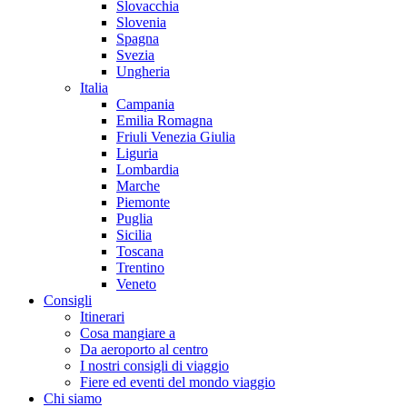
Slovacchia
Slovenia
Spagna
Svezia
Ungheria
Italia
Campania
Emilia Romagna
Friuli Venezia Giulia
Liguria
Lombardia
Marche
Piemonte
Puglia
Sicilia
Toscana
Trentino
Veneto
Consigli
Itinerari
Cosa mangiare a
Da aeroporto al centro
I nostri consigli di viaggio
Fiere ed eventi del mondo viaggio
Chi siamo