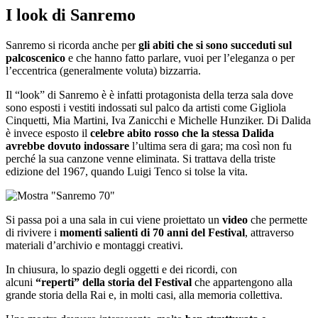
I look di Sanremo
Sanremo si ricorda anche per
gli abiti che si sono succeduti sul
palcoscenico
e che hanno fatto parlare, vuoi per l’eleganza o per
l’eccentrica (generalmente voluta) bizzarria.
Il “look” di Sanremo è è infatti protagonista della terza sala dove
sono esposti i vestiti indossati sul palco da artisti come Gigliola
Cinquetti, Mia Martini, Iva Zanicchi e Michelle Hunziker. Di Dalida
è invece esposto il
celebre abito rosso che la stessa Dalida
avrebbe dovuto indossare
l’ultima sera di gara; ma così non fu
perché la sua canzone venne eliminata. Si trattava della triste
edizione del 1967, quando Luigi Tenco si tolse la vita.
Si passa poi a una sala in cui viene proiettato un
video
che permette
di rivivere i
momenti salienti di 70 anni del Festival
, attraverso
materiali d’archivio e montaggi creativi.
In chiusura, lo spazio degli oggetti e dei ricordi, con
alcuni
“reperti” della storia del Festival
che appartengono alla
grande storia della Rai e, in molti casi, alla memoria collettiva.