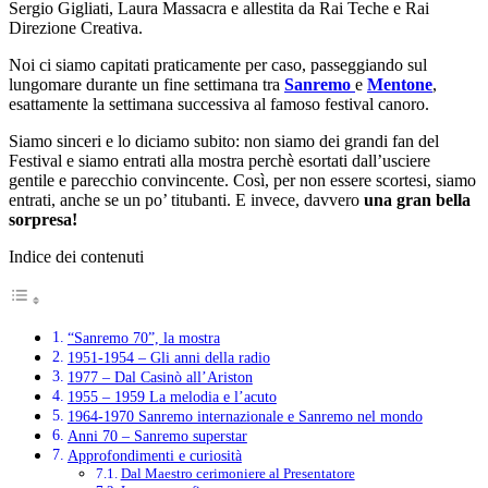
Sergio Gigliati, Laura Massacra e allestita da Rai Teche e Rai
Direzione Creativa.
Noi ci siamo capitati praticamente per caso, passeggiando sul
lungomare durante un fine settimana tra
Sanremo
e
Mentone
,
esattamente la settimana successiva al famoso festival canoro.
Siamo sinceri e lo diciamo subito: non siamo dei grandi fan del
Festival e siamo entrati alla mostra perchè esortati dall’usciere
gentile e parecchio convincente. Così, per non essere scortesi, siamo
entrati, anche se un po’ titubanti. E invece, davvero
una gran bella
sorpresa!
Indice dei contenuti
“Sanremo 70”, la mostra
1951-1954 – Gli anni della radio
1977 – Dal Casinò all’Ariston
1955 – 1959 La melodia e l’acuto
1964-1970 Sanremo internazionale e Sanremo nel mondo
Anni 70 – Sanremo superstar
Approfondimenti e curiosità
Dal Maestro cerimoniere al Presentatore