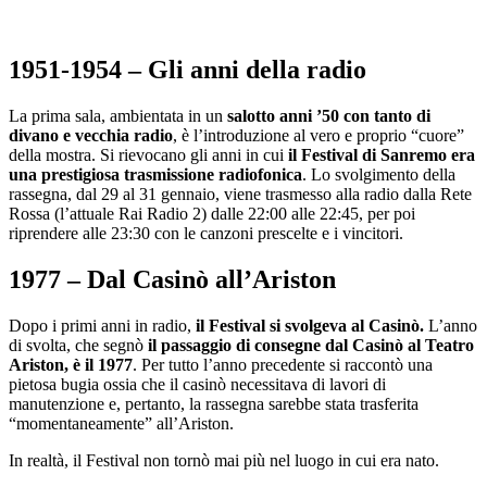
1951-1954 – Gli anni della radio
La prima sala, ambientata in un
salotto anni ’50 con tanto di
divano e vecchia radio
, è l’introduzione al vero e proprio “cuore”
della mostra. Si rievocano gli anni in cui
il Festival di Sanremo era
una prestigiosa trasmissione radiofonica
. Lo svolgimento della
rassegna, dal 29 al 31 gennaio, viene trasmesso alla radio dalla Rete
Rossa (l’attuale Rai Radio 2) dalle 22:00 alle 22:45, per poi
riprendere alle 23:30 con le canzoni prescelte e i vincitori.
1977 – Dal Casinò all’Ariston
Dopo i primi anni in radio,
il Festival si svolgeva al Casinò.
L’anno
di svolta, che segnò
il passaggio di consegne dal Casinò al Teatro
Ariston, è il 1977
. Per tutto l’anno precedente si raccontò una
pietosa bugia ossia che il casinò necessitava di lavori di
manutenzione e, pertanto, la rassegna sarebbe stata trasferita
“momentaneamente” all’Ariston.
In realtà, il Festival non tornò mai più nel luogo in cui era nato.