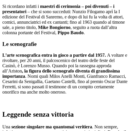
Si ricordano infatti i
maestri di cerimonia – poi divenuti – i
presentatori
– che si sono succeduti: Nunzio Filogamo aprì la I
edizione del Festival di Sanremo, e dopo di lui fu la volta di attori,
comici, annunciatrici ed ex cantanti; fino al 1963 quando al timone
sale, a pieno titolo,
Mike Bongiorno
, seguito a ruota dall’altra
colonna portante del Festival,
Pippo Baudo
.
Le scenografie
L’arte scenografica entra in gioco a partire dal 1957.
A voltare e
rivoltare, per 20 anni, il palcoscenico del teatro delle feste del
Casinò, è Lorenzo Musso. Quando poi la rassegna approda
all’Ariston
, la figura dello scenografo diventa di grandissima
importanza
. Nomi quali Milos Anelli Monti, Gianfranco Ramacci,
Cesarini da Senigallia, Gaetano Castelli, fino al premio Oscar Dante
Ferretti, si sono passati il testimone di un compito certamente
onorifico ma anche molto oneroso.
Leggende senza vittoria
Una
sezione singolare ma quantomai veritiera
. Non sempre,