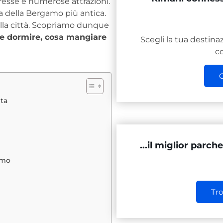
eresse e numerose attrazioni.
ta della Bergamo più antica.
lla città. Scopriamo dunque
e dormire, cosa mangiare
Scegli la tua destina
c
O
ta
...il miglior parc
omo
Tro