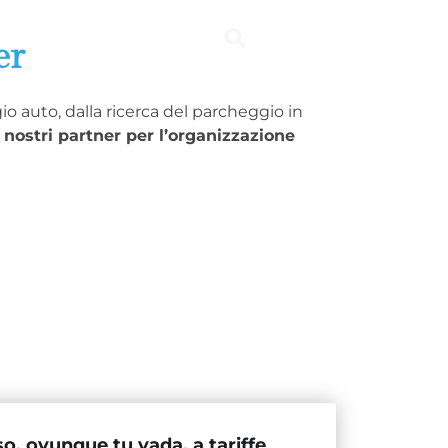
MO
er
io auto, dalla ricerca del parcheggio in
i nostri partner per l’organizzazione
, ovunque tu vada, a tariffe