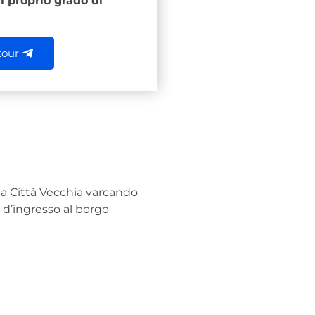
l proprio grado di
tour
la Città Vecchia varcando
 d’ingresso al borgo