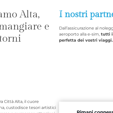
amo Alta,
E
TUTTI I VIAGGI
CONSIGLI
CHI SIA
I nostri partn
 mangiare e
Dall’assicurazione al nolegg
aeroporto alla e-sim,
tutti 
torni
perfetta dei vostri viaggi.
 Città Alta, il cuore
, custodisce tesori artistici
Rimani connesso