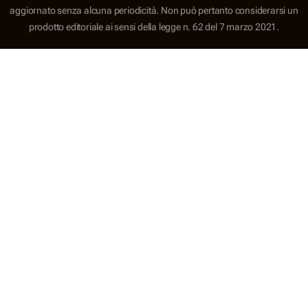
aggiornato senza alcuna periodicità. Non può pertanto considerarsi un
prodotto editoriale ai sensi della legge n. 62 del 7 marzo 2021.