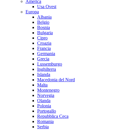
America
Usa Ovest
Europa
Albania
Belgio
Bosnia
Bulgaria
Cipro
Croazia
Francia
Germania
Grecia
Lussemburgo
Inghilterra
Islanda
Macedonia del Nord
Malta
Montenegro
Norvegia
Olanda
Polonia
Portogallo
Repubblica Ceca
Romania
Serbia