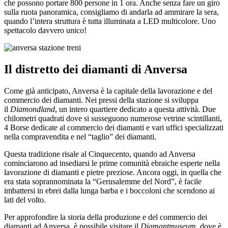
che possono portare 800 persone in 1 ora. Anche senza fare un giro
sulla ruota panoramica, consigliamo di andarla ad ammirare la sera,
quando l’intera struttura è tutta illuminata a LED multicolore. Uno
spettacolo davvero unico!
Il distretto dei diamanti di Anversa
Come già anticipato, Anversa è la capitale della lavorazione e del
commercio dei diamanti. Nei pressi della stazione si sviluppa
il
Diamondland
, un intero quartiere dedicato a questa attività. Due
chilometri quadrati dove si susseguono numerose vetrine scintillanti,
4 Borse dedicate al commercio dei diamanti e vari uffici specializzati
nella compravendita e nel “taglio” dei diamanti.
Questa tradizione risale al Cinquecento, quando ad Anversa
cominciarono ad insediarsi le prime comunità ebraiche esperte nella
lavorazione di diamanti e pietre preziose. Ancora oggi, in quella che
era stata soprannominata la “Gerusalemme del Nord”, è facile
imbattersi in ebrei dalla lunga barba e i boccoloni che scendono ai
lati del volto.
Per approfondire la storia della produzione e del commercio dei
diamanti ad Anversa, è possibile visitare il
Diamantmuseum
, dove è