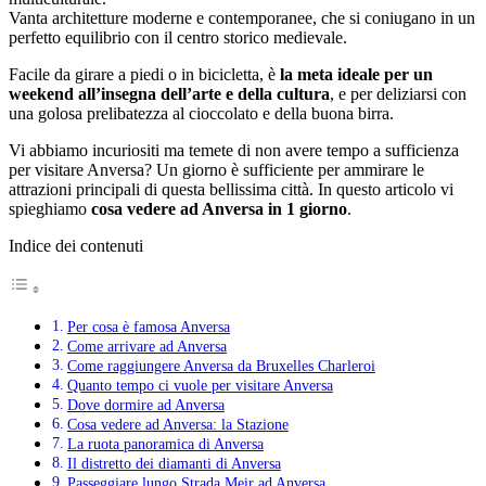
Vanta architetture moderne e contemporanee, che si coniugano in un
perfetto equilibrio con il centro storico medievale.
Facile da girare a piedi o in bicicletta, è
la meta ideale per un
weekend all’insegna dell’arte e della cultura
, e per deliziarsi con
una golosa prelibatezza al cioccolato e della buona birra.
Vi abbiamo incuriositi ma temete di non avere tempo a sufficienza
per visitare Anversa? Un giorno è sufficiente per ammirare le
attrazioni principali di questa bellissima città. In questo articolo vi
spieghiamo
cosa vedere ad Anversa in 1 giorno
.
Indice dei contenuti
Per cosa è famosa Anversa
Come arrivare ad Anversa
Come raggiungere Anversa da Bruxelles Charleroi
Quanto tempo ci vuole per visitare Anversa
Dove dormire ad Anversa
Cosa vedere ad Anversa: la Stazione
La ruota panoramica di Anversa
Il distretto dei diamanti di Anversa
Passeggiare lungo Strada Meir ad Anversa