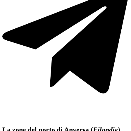
La zone del porto di Anversa (
Eilandje
)