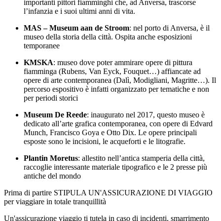
importanti pittori fiamminghi che, ad Anversa, trascorse
l’infanzia e i suoi ultimi anni di vita.
MAS
– Museum aan de Stroom
: nel porto di Anversa, è il
museo della storia della città. Ospita anche esposizioni
temporanee
KMSKA
: museo dove poter ammirare opere di pittura
fiamminga (Rubens, Van Eyck, Fouquet…) affiancate ad
opere di arte contemporanea (Dalì, Modigliani, Magritte…). Il
percorso espositivo è infatti organizzato per tematiche e non
per periodi storici
Museum De Reede
: inaugurato nel 2017, questo museo è
dedicato all’arte grafica contemporanea, con opere di Edvard
Munch, Francisco Goya e Otto Dix. Le opere principali
esposte sono le incisioni, le acqueforti e le litografie.
Plantin Moretus
: allestito nell’antica stamperia della città,
raccoglie interessante materiale tipografico e le 2 presse più
antiche del mondo
Prima di partire STIPULA UN'ASSICURAZIONE DI VIAGGIO
per viaggiare in totale tranquillità
Un'assicurazione viaggio ti tutela in caso di incidenti, smarrimento