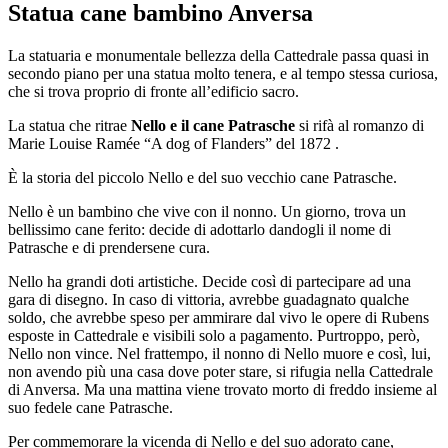
Statua cane bambino Anversa
La statuaria e monumentale bellezza della Cattedrale passa quasi in
secondo piano per una statua molto tenera, e al tempo stessa curiosa,
che si trova proprio di fronte all’edificio sacro.
La statua che ritrae
Nello e il cane Patrasche
si rifà al romanzo di
Marie Louise Ramée “A dog of Flanders” del 1872 .
È la storia del piccolo Nello e del suo vecchio cane Patrasche.
Nello è un bambino che vive con il nonno. Un giorno, trova un
bellissimo cane ferito: decide di adottarlo dandogli il nome di
Patrasche e di prendersene cura.
Nello ha grandi doti artistiche. Decide così di partecipare ad una
gara di disegno. In caso di vittoria, avrebbe guadagnato qualche
soldo, che avrebbe speso per ammirare dal vivo le opere di Rubens
esposte in Cattedrale e visibili solo a pagamento. Purtroppo, però,
Nello non vince. Nel frattempo, il nonno di Nello muore e così, lui,
non avendo più una casa dove poter stare, si rifugia nella Cattedrale
di Anversa. Ma una mattina viene trovato morto di freddo insieme al
suo fedele cane Patrasche.
Per commemorare la vicenda di Nello e del suo adorato cane,