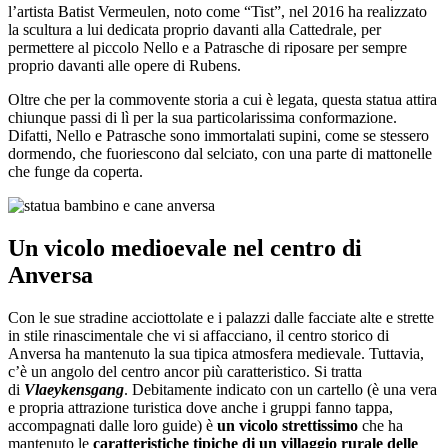
l’artista Batist Vermeulen, noto come “Tist”, nel 2016 ha realizzato
la scultura a lui dedicata proprio davanti alla Cattedrale, per
permettere al piccolo Nello e a Patrasche di riposare per sempre
proprio davanti alle opere di Rubens.
Oltre che per la commovente storia a cui è legata, questa statua attira
chiunque passi di lì per la sua particolarissima conformazione.
Difatti, Nello e Patrasche sono immortalati supini, come se stessero
dormendo, che fuoriescono dal selciato, con una parte di mattonelle
che funge da coperta.
Un vicolo medioevale nel centro di
Anversa
Con le sue stradine acciottolate e i palazzi dalle facciate alte e strette
in stile rinascimentale che vi si affacciano, il centro storico di
Anversa ha mantenuto la sua tipica atmosfera medievale. Tuttavia,
c’è un angolo del centro ancor più caratteristico. Si tratta
di
Vlaeykensgang
. Debitamente indicato con un cartello (è una vera
e propria attrazione turistica dove anche i gruppi fanno tappa,
accompagnati dalle loro guide) è
un vicolo strettissimo
che ha
mantenuto le
caratteristiche tipiche di un villaggio rurale delle