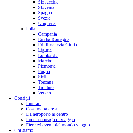
Slovacchia
Slovenia
Spagna
Svezia
Ungheria
Italia
Campania
Emilia Romagna
Friuli Venezia Giulia
Liguria
Lombardia
Marche
Piemonte
Puglia
Sicilia
Toscana
Trentino
Veneto
Consigli
Itinerari
Cosa mangiare a
Da aeroporto al centro
I nostri consigli di viaggio
Fiere ed eventi del mondo viaggio
Chi siamo