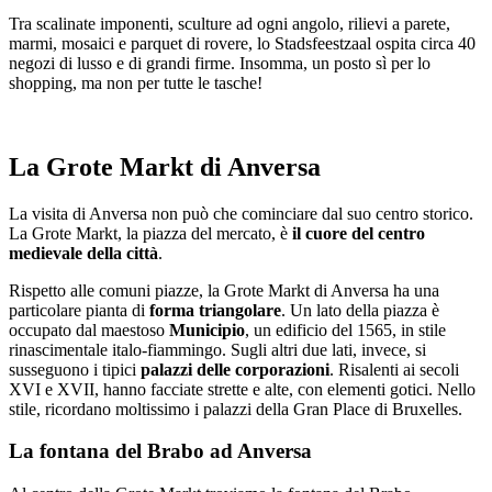
Tra scalinate imponenti, sculture ad ogni angolo, rilievi a parete,
marmi, mosaici e parquet di rovere, lo Stadsfeestzaal ospita circa 40
negozi di lusso e di grandi firme. Insomma, un posto sì per lo
shopping, ma non per tutte le tasche!
La Grote Markt di Anversa
La visita di Anversa non può che cominciare dal suo centro storico.
La Grote Markt, la piazza del mercato, è
il cuore del centro
medievale della città
.
Rispetto alle comuni piazze, la Grote Markt di Anversa ha una
particolare pianta di
forma triangolare
. Un lato della piazza è
occupato dal maestoso
Municipio
, un edificio del 1565, in stile
rinascimentale italo-fiammingo. Sugli altri due lati, invece, si
susseguono i tipici
palazzi delle corporazioni
. Risalenti ai secoli
XVI e XVII, hanno facciate strette e alte, con elementi gotici. Nello
stile, ricordano moltissimo i palazzi della Gran Place di Bruxelles.
La fontana del Brabo ad Anversa