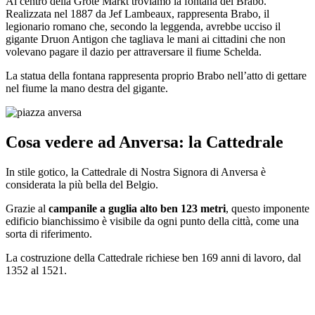
Al centro della Grote Markt troviamo la fontana del Brabo.
Realizzata nel 1887 da Jef Lambeaux, rappresenta Brabo, il
legionario romano che, secondo la leggenda, avrebbe ucciso il
gigante Druon Antigon che tagliava le mani ai cittadini che non
volevano pagare il dazio per attraversare il fiume Schelda.
La statua della fontana rappresenta proprio Brabo nell’atto di gettare
nel fiume la mano destra del gigante.
Cosa vedere ad Anversa: la Cattedrale
In stile gotico, la Cattedrale di Nostra Signora di Anversa è
considerata la più bella del Belgio.
Grazie al
campanile a guglia alto ben 123 metri
, questo imponente
edificio bianchissimo è visibile da ogni punto della città, come una
sorta di riferimento.
La costruzione della Cattedrale richiese ben 169 anni di lavoro, dal
1352 al 1521.