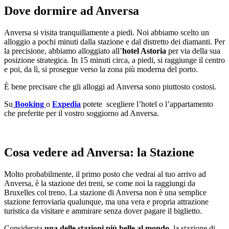
Dove dormire ad Anversa
Anversa si visita tranquillamente a piedi. Noi abbiamo scelto un
alloggio a pochi minuti dalla stazione e dal distretto dei diamanti. Per
la precisione, abbiamo alloggiato all’
hotel Astoria
per via della sua
posizione strategica. In 15 minuti circa, a piedi, si raggiunge il centro
e poi, da lì, si prosegue verso la zona più moderna del porto.
È bene precisare che gli alloggi ad Anversa sono piuttosto costosi.
Su
Booking
o
Expedia
potete scegliere l’hotel o l’appartamento
che preferite per il vostro soggiorno ad Anversa.
Cosa vedere ad Anversa: la Stazione
Molto probabilmente, il primo posto che vedrai al tuo arrivo ad
Anversa, è la stazione dei treni, se come noi la raggiungi da
Bruxelles col treno. La stazione di Anversa non è una semplice
stazione ferroviaria qualunque, ma una vera e propria attrazione
turistica da visitare e ammirare senza dover pagare il biglietto.
Considerata
una delle stazioni più belle al mondo
, la stazione di