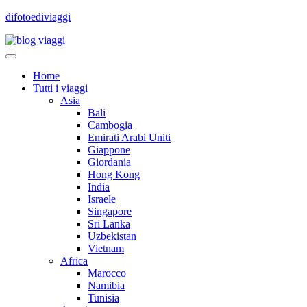
difotoediviaggi
Home
Tutti i viaggi
Asia
Bali
Cambogia
Emirati Arabi Uniti
Giappone
Giordania
Hong Kong
India
Israele
Singapore
Sri Lanka
Uzbekistan
Vietnam
Africa
Marocco
Namibia
Tunisia