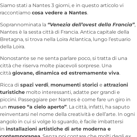
Siamo stati a Nantes 3 giorni, e in questo articolo vi
raccontiamo
cosa vedere a Nantes
.
Soprannominata la
“Venezia dell’ovest della Francia”
,
Nantes è la sesta città di Francia. Antica capitale della
Bretagna, si trova nella Loira Atlantica, lungo l’estuario
della Loira.
Nonostante se ne senta parlare poco, si tratta di una
città che riserva molte piacevoli sorprese. Una
città
giovane, dinamica ed estremamente viva
.
Ricca di
spazi verdi
,
monumenti storici
e
attrazioni
turistiche
molto interessanti, adatte per grandi e
piccini. Passeggiare per Nantes è come fare un giro in
un
museo “a cielo aperto”
. La città, infatti, ha saputo
reinventarsi nel nome della creatività e dell’arte. In ogni
angolo in cui si volge lo sguardo, è facile imbattersi
in
installazioni artistiche di arte moderna e
contemporanea
. Senza poi contare che molti degli ex