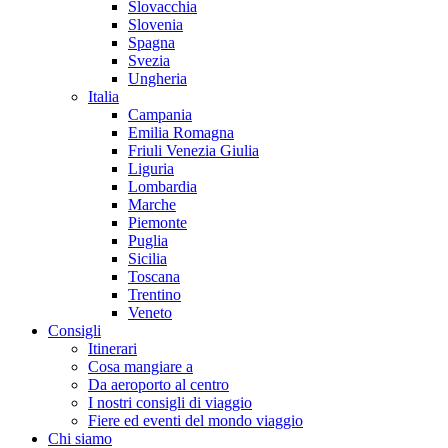
Slovacchia
Slovenia
Spagna
Svezia
Ungheria
Italia
Campania
Emilia Romagna
Friuli Venezia Giulia
Liguria
Lombardia
Marche
Piemonte
Puglia
Sicilia
Toscana
Trentino
Veneto
Consigli
Itinerari
Cosa mangiare a
Da aeroporto al centro
I nostri consigli di viaggio
Fiere ed eventi del mondo viaggio
Chi siamo