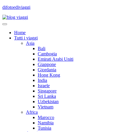
difotoediviaggi
Home
Tutti i viaggi
Asia
Bali
Cambogia
Emirati Arabi Uniti
Giappone
Giordania
Hong Kong
India
Israele
Singapore
Sri Lanka
Uzbekistan
Vietnam
Africa
Marocco
Namibia
Tunisia