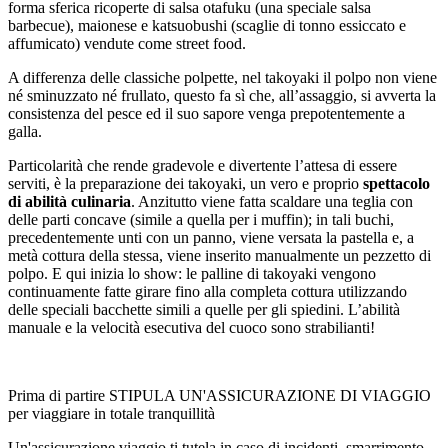
forma sferica ricoperte di salsa otafuku (una speciale salsa
barbecue), maionese e katsuobushi (scaglie di tonno essiccato e
affumicato) vendute come street food.
A differenza delle classiche polpette, nel takoyaki il polpo non viene
né sminuzzato né frullato, questo fa sì che, all’assaggio, si avverta la
consistenza del pesce ed il suo sapore venga prepotentemente a
galla.
Particolarità che rende gradevole e divertente l’attesa di essere
serviti, è la preparazione dei takoyaki, un vero e proprio
spettacolo
di abilità culinaria
. Anzitutto viene fatta scaldare una teglia con
delle parti concave (simile a quella per i muffin); in tali buchi,
precedentemente unti con un panno, viene versata la pastella e, a
metà cottura della stessa, viene inserito manualmente un pezzetto di
polpo. E qui inizia lo show: le palline di takoyaki vengono
continuamente fatte girare fino alla completa cottura utilizzando
delle speciali bacchette simili a quelle per gli spiedini. L’abilità
manuale e la velocità esecutiva del cuoco sono strabilianti!
Prima di partire STIPULA UN'ASSICURAZIONE DI VIAGGIO
per viaggiare in totale tranquillità
Un'assicurazione viaggio ti tutela in caso di incidenti, smarrimento