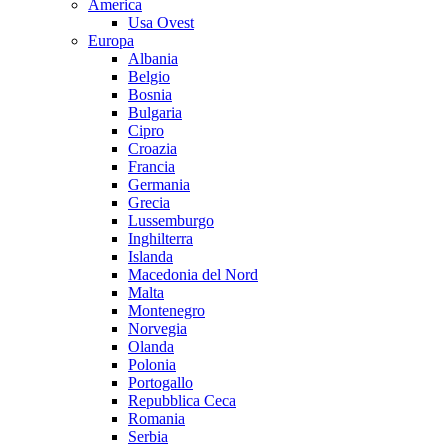
America
Usa Ovest
Europa
Albania
Belgio
Bosnia
Bulgaria
Cipro
Croazia
Francia
Germania
Grecia
Lussemburgo
Inghilterra
Islanda
Macedonia del Nord
Malta
Montenegro
Norvegia
Olanda
Polonia
Portogallo
Repubblica Ceca
Romania
Serbia