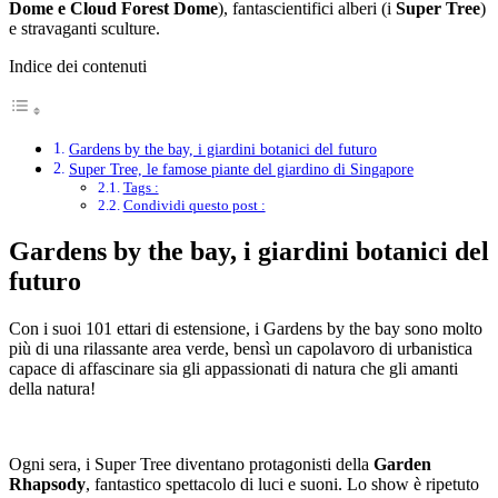
Dome e Cloud Forest Dome
), fantascientifici alberi (i
Super Tree
)
e stravaganti sculture.
Indice dei contenuti
Gardens by the bay, i giardini botanici del futuro
Super Tree, le famose piante del giardino di Singapore
Tags :
Condividi questo post :
Gardens by the bay
, i giardini botanici del
futuro
Con i suoi 101 ettari di estensione, i Gardens by the bay sono molto
più di una rilassante area verde, bensì un capolavoro di urbanistica
capace di affascinare sia gli appassionati di natura che gli amanti
della natura!
Ogni sera, i Super Tree diventano protagonisti della
Garden
Rhapsody
, fantastico spettacolo di luci e suoni. Lo show è ripetuto