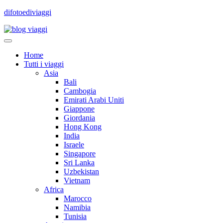
difotoediviaggi
Home
Tutti i viaggi
Asia
Bali
Cambogia
Emirati Arabi Uniti
Giappone
Giordania
Hong Kong
India
Israele
Singapore
Sri Lanka
Uzbekistan
Vietnam
Africa
Marocco
Namibia
Tunisia