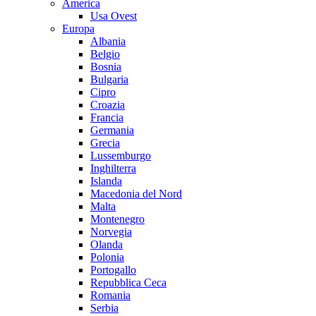
America
Usa Ovest
Europa
Albania
Belgio
Bosnia
Bulgaria
Cipro
Croazia
Francia
Germania
Grecia
Lussemburgo
Inghilterra
Islanda
Macedonia del Nord
Malta
Montenegro
Norvegia
Olanda
Polonia
Portogallo
Repubblica Ceca
Romania
Serbia