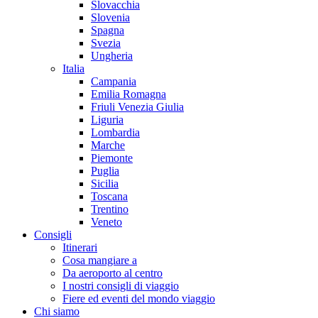
Slovacchia
Slovenia
Spagna
Svezia
Ungheria
Italia
Campania
Emilia Romagna
Friuli Venezia Giulia
Liguria
Lombardia
Marche
Piemonte
Puglia
Sicilia
Toscana
Trentino
Veneto
Consigli
Itinerari
Cosa mangiare a
Da aeroporto al centro
I nostri consigli di viaggio
Fiere ed eventi del mondo viaggio
Chi siamo