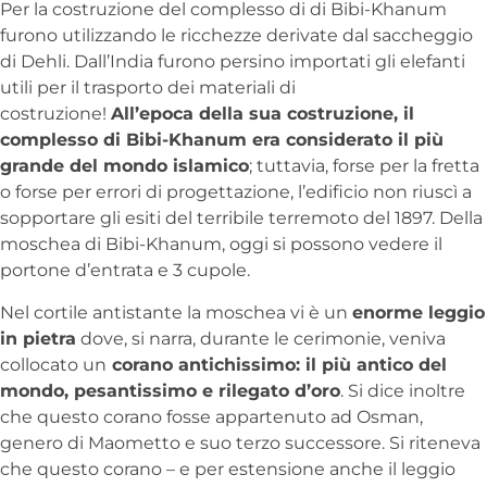
Per la costruzione del complesso di di Bibi-Khanum
furono utilizzando le ricchezze derivate dal saccheggio
di Dehli. Dall’India furono persino importati gli elefanti
utili per il trasporto dei materiali di
costruzione!
All’epoca della sua costruzione, il
complesso di Bibi-Khanum era considerato il più
grande del mondo islamico
; tuttavia, forse per la fretta
o forse per errori di progettazione, l’edificio non riuscì a
sopportare gli esiti del terribile terremoto del 1897. Della
moschea di Bibi-Khanum, oggi si possono vedere il
portone d’entrata e 3 cupole.
Nel cortile antistante la moschea vi è un
enorme leggio
in pietra
dove, si narra, durante le cerimonie, veniva
collocato un
corano antichissimo: il più antico del
mondo, pesantissimo e rilegato d’oro
. Si dice inoltre
che questo corano fosse appartenuto ad Osman,
genero di Maometto e suo terzo successore. Si riteneva
che questo corano – e per estensione anche il leggio