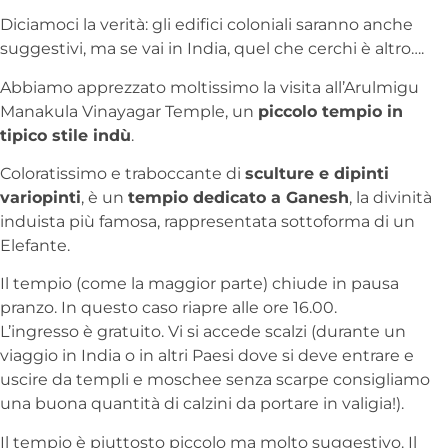
Diciamoci la verità: gli edifici coloniali saranno anche
suggestivi, ma se vai in India, quel che cerchi è altro….
Abbiamo apprezzato moltissimo la visita all’Arulmigu
Manakula Vinayagar Temple, un
piccolo tempio in
tipico stile indù
.
Coloratissimo e traboccante di
sculture e dipinti
variopinti
, è un
tempio dedicato a Ganesh
, la divinità
induista più famosa, rappresentata sottoforma di un
Elefante.
Il tempio (come la maggior parte) chiude in pausa
pranzo. In questo caso riapre alle ore 16.00.
L’ingresso è gratuito. Vi si accede scalzi (durante un
viaggio in India o in altri Paesi dove si deve entrare e
uscire da templi e moschee senza scarpe consigliamo
una buona quantità di calzini da portare in valigia!).
Il tempio è piuttosto piccolo ma molto suggestivo. Il